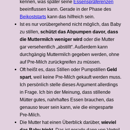
kennen, was später seine
Essenspräferenzen
beeinflussen kann. Gerade in der Phase des
Beikoststarts
kann das hilfreich sein.
Ist es nur vorübergehend nicht möglich, das Baby
zu stillen,
schützt das Abpumpen davor, dass
die Muttermilch weniger wird
oder die Mutter
gar versehentlich „abstillt“. Außerdem kann
durchgängig Muttermilch gegeben werden, ohne
auf Pre-Milch zurückgreifen zu müssen.
Oft heißt es, dass Stillen oder Pumpstillen
Geld
spart
, weil keine Pre-Milch gekauft werden muss.
Ich persönlich stelle dieses Argument allerdings
in Frage. Ich bin der Meinung, dass stillende
Mütter gutes, nahrhaftes Essen brauchen, das
genauso teuer sein kann, wie die eingesparte
Pre-Milch.
Die Mutter hat einen Überblick darüber,
wieviel
das Baby trinkt
. Das ist gerade dann von Vorteil,