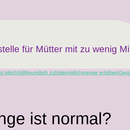
telle für Mütter mit zu wenig Mi
g Milch
Stillfreundlich zufüttern
Milchmenge erhöhen
Gesp
ge ist normal?