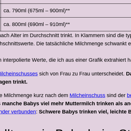
ca. 790ml (675ml – 900ml)**
ca. 800ml (690ml – 910ml)**
 nach Alter im Durchschnitt trinkt. In Klammern sind di
hschnittswerte. Die tatsächliche Milchmenge schwankt e
ch interpolierte Werte, die ich aus einer Grafik extrahiert 
Milcheinschusses
sich von Frau zu Frau unterscheidet.
D
gen trinkt.
ne Milchmenge kurz nach dem
Milcheinschuss
sind der
b
s manche Babys viel mehr Muttermilch trinken als an
ander verbunden
:
Schwere Babys trinken viel, leichte 