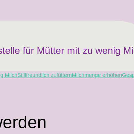
telle für Mütter mit zu wenig Mi
g Milch
Stillfreundlich zufüttern
Milchmenge erhöhen
Gesp
werden